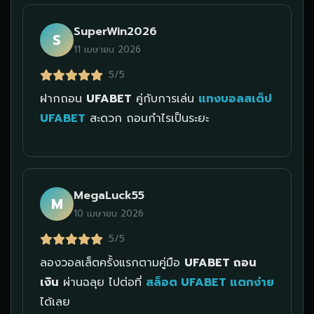
SuperWin2026
S
11 เมษายน 2026
5/5
ฝากถอน
UFABET
คู่กับการเล่น
แทงบอลสเต็ป
UFABET
สะดวก ถอนกำไรเป็นระยะ
MegaLuck55
M
10 เมษายน 2026
5/5
ลองวอลเล็ตครั้งแรกตามคู่มือ
UFABET ถอน
เงิน
ผ่านฉลุย ไปต่อที่
สล็อต UFABET แตกง่าย
ได้เลย