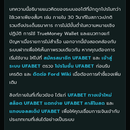
บทความนี้อธิบายแนวคิดของระบบออโต้ที่มักถูกโปรโมทว่า
ใช้เวลาเพียงสั้นๆ เช่น ภายใน 30 วินาทีในสภาวะปกติ
รวมถึงประเด็นธนาคาร การไม่มีขั้นต่ำในความหมายเชิง
ปฏิบัติ การใช้ TrueMoney Wallet และแนวทางแก้
ปัญหาเมื่อรายการไม่สำเร็จ นอกจากนี้ยังสอดคล้องกับ
ระบบฝากเพื่อให้เห็นภาพรวมเดียวกัน หากคุณต้องการ
เริ่มใช้งาน ให้ไปที่
สมัครสมาชิก UFABET
และ
เข้าสู่
ระบบ UFABET
ตรวจ
โปรโมชั่น UFABET
ก่อนรับ
เครดิต และ
ติดต่อ Ford Wiki
เมื่อต้องการคำชี้แจงเพิ่ม
เติม
ลิงก์ภายในที่เกี่ยวข้อง ได้แก่
UFABET ทางเข้าใหม่
สล็อต UFABET แตกง่าย
UFABET คาสิโนสด
และ
แทงบอลสเต็ป UFABET
เพื่อให้คุณเชื่อมการเงินเข้ากับ
ประเภทเกมที่เล่นได้อย่างเป็นระบบ