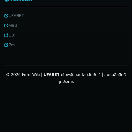
UFABET
M98
U31
7m
© 2026 Ford Wiki |
UFABET
เว็บพนันออนไลน์อันดับ 1 | สงวนลิขสิทธิ์
ทุกประการ