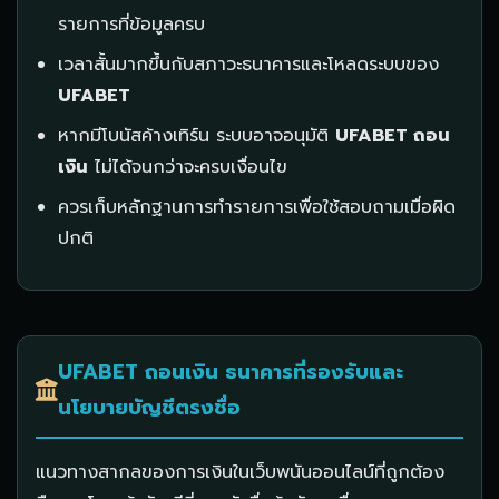
รายการที่ข้อมูลครบ
เวลาสั้นมากขึ้นกับสภาวะธนาคารและโหลดระบบของ
UFABET
หากมีโบนัสค้างเทิร์น ระบบอาจอนุมัติ
UFABET ถอน
เงิน
ไม่ได้จนกว่าจะครบเงื่อนไข
ควรเก็บหลักฐานการทำรายการเพื่อใช้สอบถามเมื่อผิด
ปกติ
UFABET ถอนเงิน ธนาคารที่รองรับและ
นโยบายบัญชีตรงชื่อ
แนวทางสากลของการเงินในเว็บพนันออนไลน์ที่ถูกต้อง