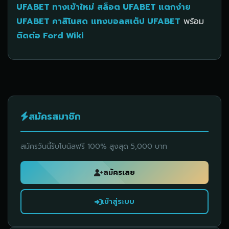
UFABET ทางเข้าใหม่
สล็อต UFABET แตกง่าย
UFABET คาสิโนสด
แทงบอลสเต็ป UFABET
พร้อม
ติดต่อ Ford Wiki
สมัครสมาชิก
สมัครวันนี้รับโบนัสฟรี 100% สูงสุด 5,000 บาท
สมัครเลย
เข้าสู่ระบบ