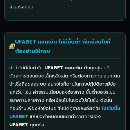
ช่วยเร่งถอน
UFABET ถอนเงิน ไม่มีขั้นต่ำ กับเงื่อนไขที่
ต้องอ่านให้ครบ
คำว่าไม่มีขั้นต่ำใน
UFABET ถอนเงิน
ดึงดูดผู้เล่นที่
ต้องการถอนยอดเล็กหลังเล่น หรือต้องการทดสอบความ
น่าเชื่อถือของระบบ อย่างไรก็ตามในทางปฏิบัติอาจมีข้อ
ยกเว้น เช่น ค่าธรรมเนียมของช่องทาง ขั้นต่ำของระบบ
ธนาคารปลายทาง หรือเงื่อนไขในช่วงโปรโมชั่น ดังนั้น
ก่อนอ่านเพียงหัวข้อโปร ให้เปิดดูรายละเอียดใน
โปรโมชั่น
UFABET
และข้อกำหนดบนหน้าทำรายการของ
UFABET
ทุกครั้ง