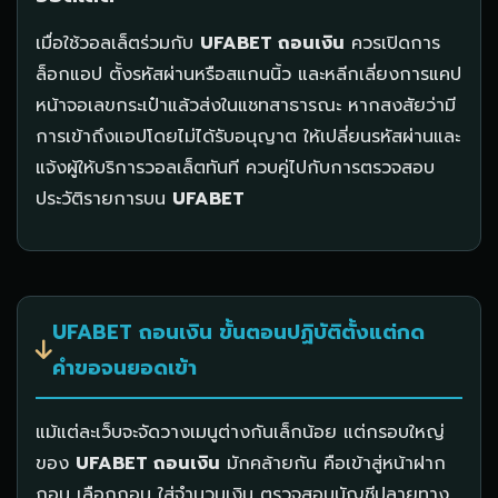
เมื่อใช้วอลเล็ตร่วมกับ
UFABET ถอนเงิน
ควรเปิดการ
ล็อกแอป ตั้งรหัสผ่านหรือสแกนนิ้ว และหลีกเลี่ยงการแคป
หน้าจอเลขกระเป๋าแล้วส่งในแชทสาธารณะ หากสงสัยว่ามี
การเข้าถึงแอปโดยไม่ได้รับอนุญาต ให้เปลี่ยนรหัสผ่านและ
แจ้งผู้ให้บริการวอลเล็ตทันที ควบคู่ไปกับการตรวจสอบ
ประวัติรายการบน
UFABET
UFABET ถอนเงิน ขั้นตอนปฏิบัติตั้งแต่กด
คำขอจนยอดเข้า
แม้แต่ละเว็บจะจัดวางเมนูต่างกันเล็กน้อย แต่กรอบใหญ่
ของ
UFABET ถอนเงิน
มักคล้ายกัน คือเข้าสู่หน้าฝาก
ถอน เลือกถอน ใส่จำนวนเงิน ตรวจสอบบัญชีปลายทาง