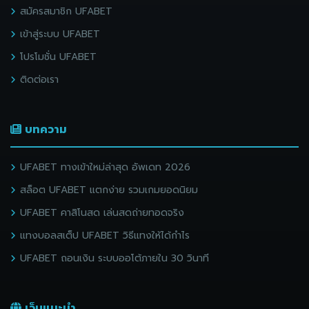
สมัครสมาชิก UFABET
เข้าสู่ระบบ UFABET
โปรโมชั่น UFABET
ติดต่อเรา
บทความ
UFABET ทางเข้าใหม่ล่าสุด อัพเดท 2026
สล็อต UFABET แตกง่าย รวมเกมยอดนิยม
UFABET คาสิโนสด เล่นสดถ่ายทอดจริง
แทงบอลสเต็ป UFABET วิธีแทงให้ได้กำไร
UFABET ถอนเงิน ระบบออโต้ภายใน 30 วินาที
เว็บแนะนำ