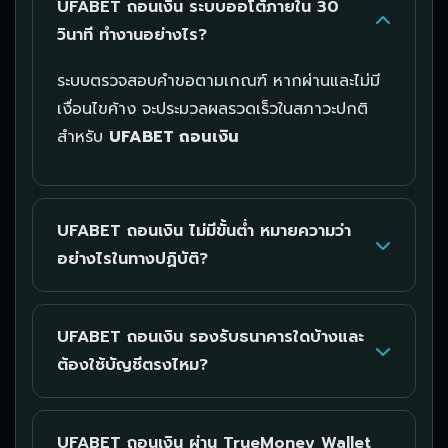
UFABET ถอนเงิน ระบบออโต้ภายใน 30
วินาที ทำงานอย่างไร?
ระบบตรวจสอบคำขอตามเกณฑ์ หากผ่านและไม่มี
เงื่อนไขค้าง จะประมวลผลรวดเร็วในสภาวะปกติ
สำหรับ
UFABET ถอนเงิน
UFABET ถอนเงิน ไม่มีขั้นต่ำ หมายความว่า
อย่างไรในทางปฏิบัติ?
หมายถึงถอนตามยอดที่ระบบอนุญาต แต่ควรอ่าน
ข้อยกเว้นช่องทางและโปรบน
UFABET
UFABET ถอนเงิน รองรับธนาคารใดบ้างและ
ต้องใช้บัญชีตรงไหม?
รายชื่ออยู่ในหน้าทำรายการ โดยทั่วไปต้องใช้บัญชี
ตรงชื่อผู้สมัครสำหรับ
UFABET ถอนเงิน
UFABET ถอนเงิน ผ่าน TrueMoney Wallet