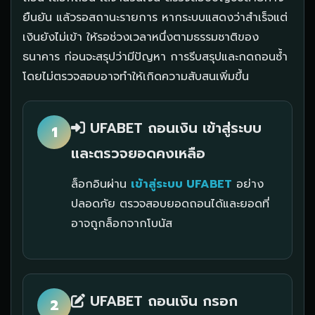
ยืนยัน แล้วรอสถานะรายการ หากระบบแสดงว่าสำเร็จแต่
เงินยังไม่เข้า ให้รอช่วงเวลาหนึ่งตามธรรมชาติของ
ธนาคาร ก่อนจะสรุปว่ามีปัญหา การรีบสรุปและกดถอนซ้ำ
โดยไม่ตรวจสอบอาจทำให้เกิดความสับสนเพิ่มขึ้น
UFABET ถอนเงิน เข้าสู่ระบบ
1
และตรวจยอดคงเหลือ
ล็อกอินผ่าน
เข้าสู่ระบบ UFABET
อย่าง
ปลอดภัย ตรวจสอบยอดถอนได้และยอดที่
อาจถูกล็อกจากโบนัส
UFABET ถอนเงิน กรอก
2