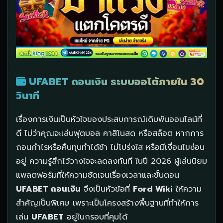
UFABET ถอนเงิน ระบบออโต้ภายใน 30
วินาที
เรื่องการเงินเป็นหัวใจของประสบการณ์เดิมพันออนไลน์ที่
ดี ไม่ว่าคุณจะเล่นฟุตบอล คาสิโนสด หรือสล็อต หากการ
ถอนกำไรหรือคืนทุนทำได้ช้า ไม่โปร่งใส หรือมีเงื่อนไขซ่อน
อยู่ ความรู้สึกไว้วางใจจะลดลงทันที ในปี 2026 ผู้เล่นนิยม
แพลตฟอร์มที่ให้ความชัดเจนเรื่องเวลาและขั้นตอน
UFABET ถอนเงิน
จึงเป็นหัวข้อที่
Ford Wiki
ให้ความ
สำคัญเป็นพิเศษ เพราะเป็นโครงสร้างพื้นฐานที่ทำให้การ
เล่น
UFABET
อยู่ในกรอบที่คุมได้