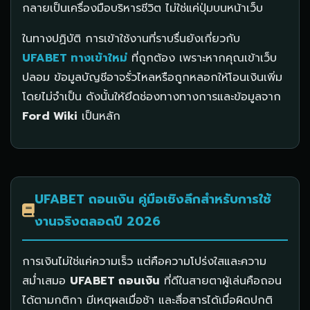
กลายเป็นเครื่องมือบริหารชีวิต ไม่ใช่แค่ปุ่มบนหน้าเว็บ
ในทางปฏิบัติ การเข้าใช้งานที่ราบรื่นยังเกี่ยวกับ
UFABET ทางเข้าใหม่
ที่ถูกต้อง เพราะหากคุณเข้าเว็บ
ปลอม ข้อมูลบัญชีอาจรั่วไหลหรือถูกหลอกให้โอนเงินเพิ่ม
โดยไม่จำเป็น ดังนั้นให้ยึดช่องทางทางการและข้อมูลจาก
Ford Wiki
เป็นหลัก
UFABET ถอนเงิน คู่มือเชิงลึกสำหรับการใช้
งานจริงตลอดปี 2026
การเงินไม่ใช่แค่ความเร็ว แต่คือความโปร่งใสและความ
สม่ำเสมอ
UFABET ถอนเงิน
ที่ดีในสายตาผู้เล่นคือถอน
ได้ตามกติกา มีเหตุผลเมื่อช้า และสื่อสารได้เมื่อผิดปกติ