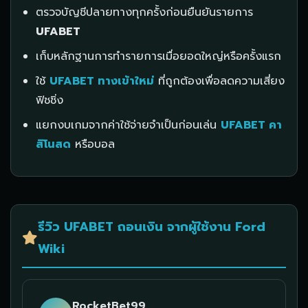
ตรวจบัญชีปลายทางทุกครั้งก่อนยืนยันรายการ
UFABET
เก็บหลักฐานการทำรายการเมื่อยอดใหญ่หรือครั้งแรก
ใช้
UFABET ทางเข้าใหม่
ที่ถูกต้องเพื่อลดความเสี่ยง
ฟิชชิ่ง
แยกงบเกมจากค่าใช้จ่ายจำเป็นก่อนเล่น
UFABET คา
สิโนสด
หรือบอล
รีวิว UFABET ถอนเงิน จากผู้ใช้งาน Ford
Wiki
RocketBet99