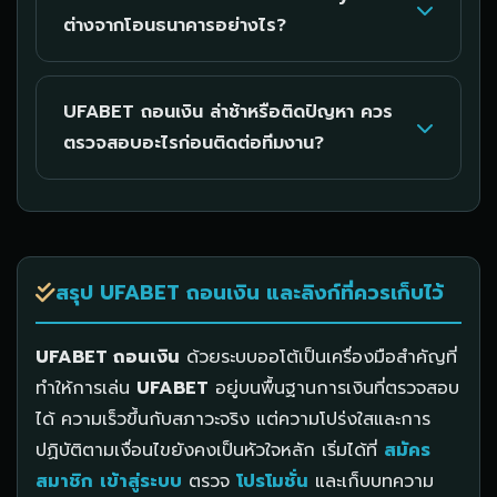
ต่างจากโอนธนาคารอย่างไร?
เป็นช่องทาง e-wallet ที่มีขั้นตอนและเวลาดำเนิน
การต่างจากบัญชีธนาคาร ต้องผูกข้อมูลถูกต้อง
UFABET ถอนเงิน ล่าช้าหรือติดปัญหา ควร
บน
UFABET
ตรวจสอบอะไรก่อนติดต่อทีมงาน?
ตรวจสถานะรายการ โบนัสค้างเทิร์น บัญชีปลาย
ทาง และช่วงปรับปรุงธนาคาร ก่อนติดต่อทางการ
UFABET ถอนเงิน
สรุป UFABET ถอนเงิน และลิงก์ที่ควรเก็บไว้
UFABET ถอนเงิน
ด้วยระบบออโต้เป็นเครื่องมือสำคัญที่
ทำให้การเล่น
UFABET
อยู่บนพื้นฐานการเงินที่ตรวจสอบ
ได้ ความเร็วขึ้นกับสภาวะจริง แต่ความโปร่งใสและการ
ปฏิบัติตามเงื่อนไขยังคงเป็นหัวใจหลัก เริ่มได้ที่
สมัคร
สมาชิก
เข้าสู่ระบบ
ตรวจ
โปรโมชั่น
และเก็บบทความ